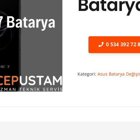
Batary
0 534 392 72 
Kategori:
Asus Batarya Değişi