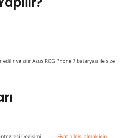
apılır?
dilir ve sıfır Asus ROG Phone 7 bataryası ile size
arı
Entegresi Değişimi
Fiyat bilgisi almak için