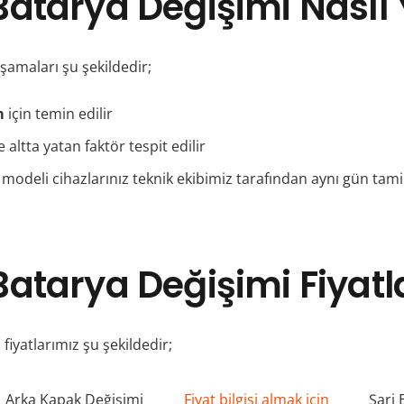
atarya Değişimi Nasıl Y
amaları şu şekildedir;
m
için temin edilir
altta yatan faktör tespit edilir
eli cihazlarınız teknik ekibimiz tarafından aynı gün tamir e
atarya Değişimi Fiyatl
iyatlarımız şu şekildedir;
Arka Kapak Değişimi
Fiyat bilgisi almak için
Şarj 