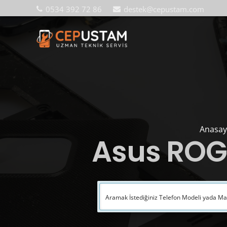
0534 392 72 86
destek@cepustam.com
Anasay
Asus ROG