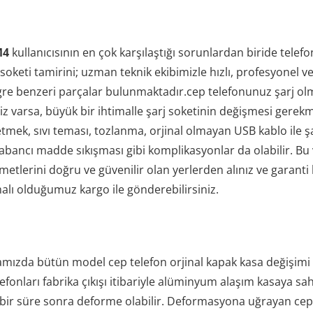
M4
kullanıcısının en çok karşılaştığı sorunlardan biride tele
j soketi tamirini; uzman teknik ekibimizle hızlı, profesyonel 
tegre benzeri parçalar bulunmaktadır.cep telefonunuz şarj o
iz varsa, büyük bir ihtimalle şarj soketinin değişmesi gerekm
mek, sıvı teması, tozlanma, orjinal olmayan USB kablo ile 
abancı madde sıkışması gibi komplikasyonlar da olabilir. Bu v
izmetlerini doğru ve güvenilir olan yerlerden alınız ve garant
alı olduğumuz kargo ile gönderebilirsiniz.
mızda bütün model cep telefon orjinal kapak kasa değişimi 1 s
efonları fabrika çıkışı itibariyle alüminyum alaşım kasaya sah
belli bir süre sonra deforme olabilir. Deformasyona uğrayan cep t