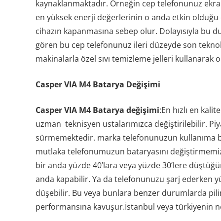
kaynaklanmaktadır. Örneğin cep telefonunuz ekranı
en yüksek enerji değerlerinin o anda etkin olduğu 
cihazın kapanmasına sebep olur. Dolayısıyla bu dur
gören bu cep telefonunuz ileri düzeyde son teknolo
makinalarla özel sıvı temizleme jelleri kullanarak 
Casper VIA M4 Batarya Değişimi
Casper VIA M4 Batarya değişimi
:En hızlı en kali
uzman teknisyen ustalarımızca değiştirilebilir. Piya
sürmemektedir. marka telefonunuzun kullanıma ba
mutlaka telefonumuzun bataryasını değiştirmemiz g
bir anda yüzde 40’lara veya yüzde 30’lere düştüğünü
anda kapabilir. Ya da telefonunuzu şarj ederken yü
düşebilir. Bu veya bunlara benzer durumlarda pilin
performansına kavuşur.İstanbul veya türkiyenin ne