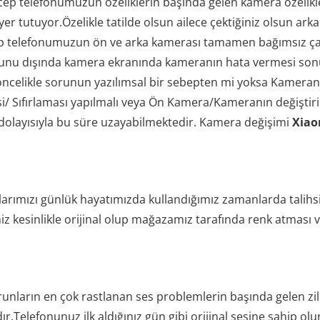
cep telefonumuzun özeliklerin başında gelen kamera özelikleri
yer tutuyor.Özelikle tatilde olsun ailece çektiğiniz olsun ark
ep telefonumuzun ön ve arka kamerası tamamen bağımsız çal
ir bunu dışında kamera ekranında kameranın hata vermesi sonuc
celikle sorunun yazılımsal bir sebepten mi yoksa Kameranın
si/ Sıfırlaması yapılmalı veya Ön Kamera/Kameranın değiştiri
 dolayısıyla bu süre uzayabilmektedir. Kamera değişimi
Xiao
nlarımızı günlük hayatımızda kullandığımız zamanlarda talihsi
z kesinlikle orijinal olup mağazamız tarafında renk atması
runların en çok rastlanan ses problemlerin başında gelen zi
r.Telefonunuz ilk aldığınız gün gibi orijinal sesine sahip olu