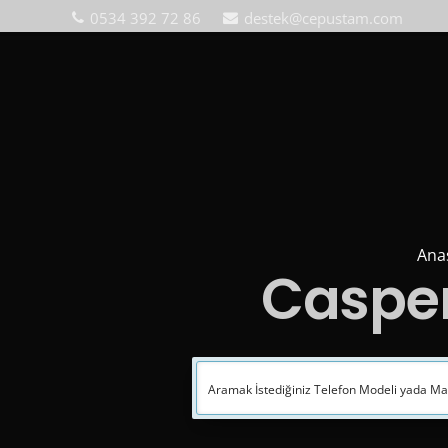
0534 392 72 86
destek@cepustam.com
Ana
Casper 