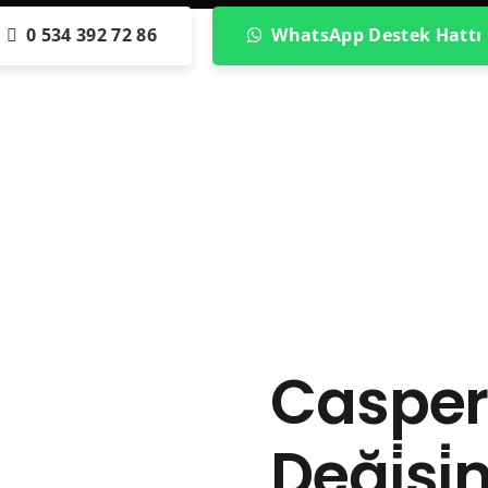
0 534 392 72 86
WhatsApp Destek Hattı
Casper 
Deği̇şi̇m