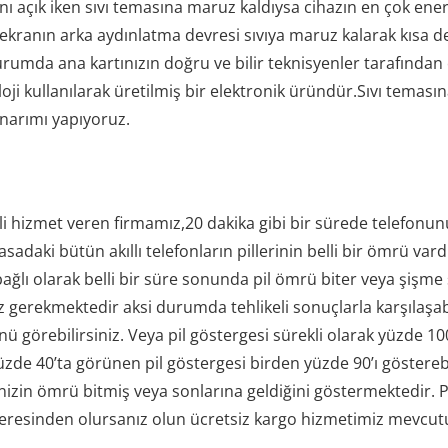
 açık iken sıvı temasına maruz kaldıysa cihazın en çok ener
ekranın arka aydınlatma devresi sıvıya maruz kalarak kısa d
umda ana kartınızın doğru ve bilir teknisyenler tarafından 
ji kullanılarak üretilmiş bir elektronik üründür.Sıvı teması
onarımı yapıyoruz.
teli hizmet veren firmamız,20 dakika gibi bir sürede telefonun
sadaki bütün akıllı telefonların pillerinin belli bir ömrü vard
ğlı olarak belli bir süre sonunda pil ömrü biter veya şişm
erekmektedir aksi durumda tehlikeli sonuçlarla karşılaşabi
 görebilirsiniz. Veya pil göstergesi sürekli olarak yüzde 100
zde 40’ta görünen pil göstergesi birden yüzde 90’ı göstereb
izin ömrü bitmiş veya sonlarına geldiğini göstermektedir. Pi
resinden olursanız olun ücretsiz kargo hizmetimiz mevcutur