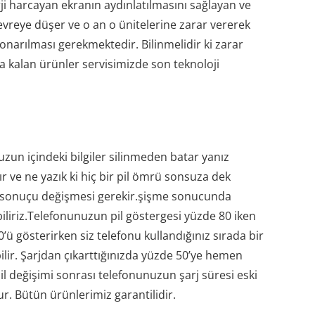
ji harcayan ekranın aydınlatılmasını sağlayan ve
evreye düşer ve o an o ünitelerine zarar vererek
onarılması gerekmektedir. Bilinmelidir ki zarar
na kalan ürünler servisimizde son teknoloji
uzun içindeki bilgiler silinmeden batar yanız
ır ve ne yazık ki hiç bir pil ömrü sonsuza dek
e sonuçu değişmesi gerekir.şişme sonucunda
liriz.Telefonunuzun pil göstergesi yüzde 80 iken
’ü gösterirken siz telefonu kullandığınız sırada bir
ilir. Şarjdan çıkarttığınızda yüzde 50’ye hemen
l değişimi sonrası telefonunuzun şarj süresi eski
. Bütün ürünlerimiz garantilidir.