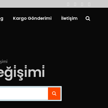
og
Kargo Gönderimi
İletişim
i̇mi̇
i̇şi̇mi̇