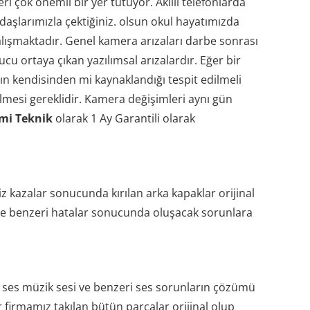
 çok önemli bir yer tutuyor. Akıllı telefonlarda
adaşlarımızla çektiğiniz. olsun okul hayatımızda
ışmaktadır. Genel kamera arızaları darbe sonrası
u ortaya çıkan yazılımsal arızalardır. Eğer bir
 kendisinden mi kaynaklandığı tespit edilmeli
lmesi gereklidir. Kamera değişimleri aynı gün
mi Teknik
olarak 1 Ay Garantili olarak
z kazalar sonucunda kırılan arka kapaklar orijinal
 ve benzeri hatalar sonucunda oluşacak sorunlara
l ses müzik sesi ve benzeri ses sorunların çözümü
r firmamız takılan bütün parçalar orijinal olup