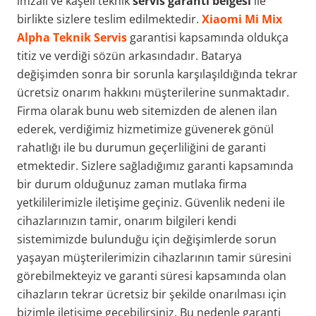
imzalı ve kaşeli teknik
servis garanti belgesi
ile
birlikte sizlere teslim edilmektedir.
Xiaomi Mi Mix
Alpha Teknik Servis
garantisi kapsamında oldukça
titiz ve verdiği sözün arkasındadır. Batarya
değişimden sonra bir sorunla karşılaşıldığında tekrar
ücretsiz onarım hakkını müşterilerine sunmaktadır.
Firma olarak bunu web sitemizden de alenen ilan
ederek, verdiğimiz hizmetimize güvenerek gönül
rahatlığı ile bu durumun geçerliliğini de garanti
etmektedir. Sizlere sağladığımız garanti kapsamında
bir durum olduğunuz zaman mutlaka firma
yetkililerimizle iletişime geçiniz. Güvenlik nedeni ile
cihazlarınızın tamir, onarım bilgileri kendi
sistemimizde bulunduğu için değişimlerde sorun
yaşayan müşterilerimizin cihazlarının tamir süresini
görebilmekteyiz ve garanti süresi kapsamında olan
cihazların tekrar ücretsiz bir şekilde onarılması için
bizimle iletişime geçebilirsiniz. Bu nedenle garanti