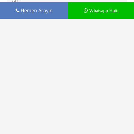
Hemen Arayın
Whatsapp Hattı
Daha sonraki yorumlarımda kullanılması için
adım, e-posta adresim ve site adresim bu
tarayıcıya kaydedilsin.
YORUM GÖNDER