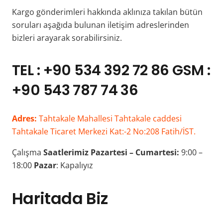
Kargo gönderimleri hakkında aklınıza takılan bütün
soruları aşağıda bulunan iletişim adreslerinden
bizleri arayarak sorabilirsiniz.
TEL : +90 534 392 72 86 GSM :
+90 543 787 74 36
Adres:
Tahtakale Mahallesi Tahtakale caddesi
Tahtakale Ticaret Merkezi Kat:-2 No:208 Fatih/İST.
Çalışma
Saatlerimiz
Pazartesi – Cumartesi:
9:00 –
18:00
Pazar
: Kapalıyız
Haritada Biz