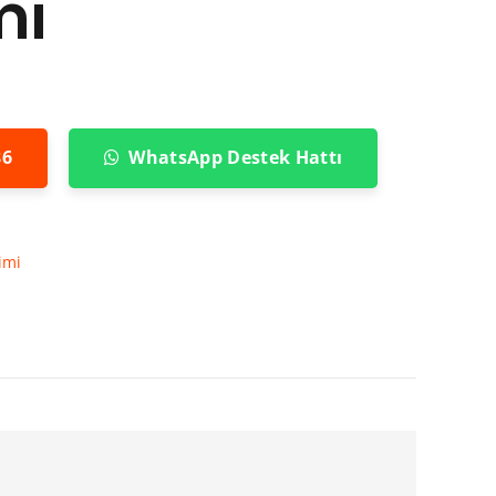
mi
86
WhatsApp Destek Hattı
imi