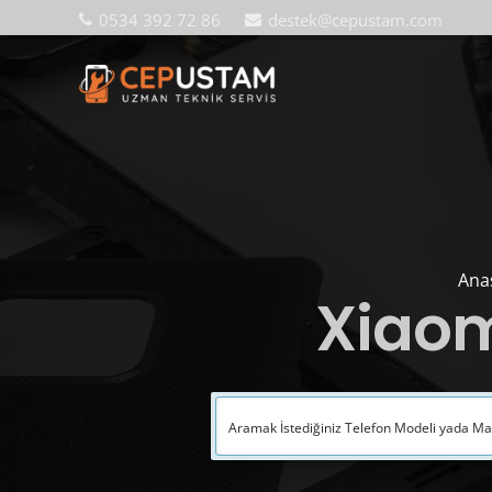
0534 392 72 86
destek@cepustam.com
Ana
Xiaom