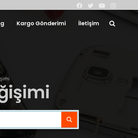
og
Kargo Gönderimi
İletişim
işimi
ğişimi