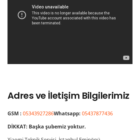
Adres ve İletişim Bilgilerimiz
GSM :
05343927286
Whatsapp:
05437877436
DİKKAT:
Başka şubemiz yoktur.
Xiaomi Teknik Servisi, İstanbul Eminönü