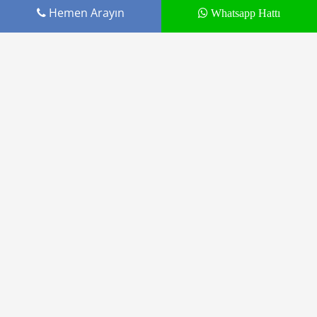
Hemen Arayın
Whatsapp Hattı
Daha sonraki yorumlarımda kullanılması için
adım, e-posta adresim ve site adresim bu
tarayıcıya kaydedilsin.
YORUM GÖNDER