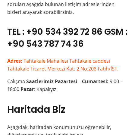
soruları aşağıda bulunan iletişim adreslerinden
bizleri arayarak sorabilirsiniz.
TEL : +90 534 392 72 86 GSM :
+90 543 787 74 36
Adres:
Tahtakale Mahallesi Tahtakale caddesi
Tahtakale Ticaret Merkezi Kat:-2 No:208 Fatih/İST.
Çalışma
Saatlerimiz
Pazartesi – Cumartesi:
9:00 –
18:00
Pazar
: Kapalıyız
Haritada Biz
Aşağıdaki haritadan konumunuzu öğrenebilir,
diğerlerseniz yol tarifi alabilirsiniz.