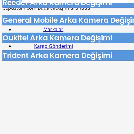
Reeder Arka Kamera Değişimi
Cepustam.com Budak İletişim ürünüdür
General Mobile Arka Kamera Değişi
Tamir Hizmetleri
Markalar
Oukitel Arka Kamera Değişimi
Blog
Kargo Gönderimi
Trident Arka Kamera Değişimi
İletişim
Önceki yazı
Ön Kamera Değişimi
Sonraki yazı
Kamera Camı Değişimi