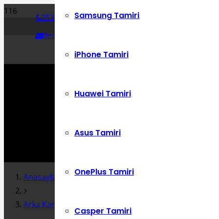
Samsung Tamiri
0534 392 72 86
destek@cepustam.com
iPhone Tamiri
Huawei Tamiri
Asus Tamiri
OnePlus Tamiri
Anasayfa
Arka Kamera Değişimi
Casper Tamiri