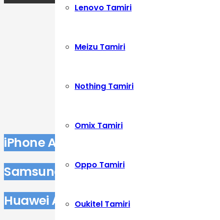
Lenovo Tamiri
Meizu Tamiri
Nothing Tamiri
Omix Tamiri
iPhone Arka Kamera Değişimi
Oppo Tamiri
Samsung Arka Kamera Değişimi
Huawei Arka Kamera Değişimi
Oukitel Tamiri