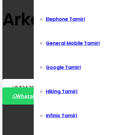
Arka Kamera De
Elephone Tamiri
General Mobile Tamiri
Google Tamiri
0 534 392 72 86
Hiking Tamiri
WhatsApp Destek Hattı
Infinix Tamiri