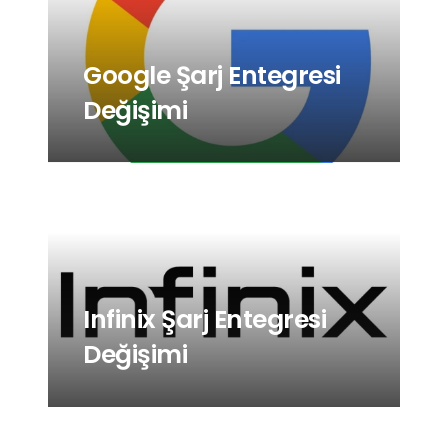
Google Şarj Entegresi
Değişimi
Infinix Şarj Entegresi
Değişimi