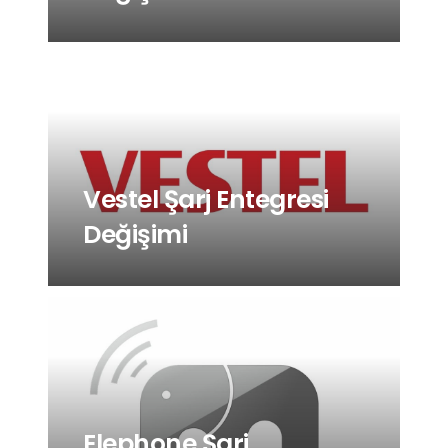
Vestel Şarj Entegresi
Değişimi
Elephone Şarj