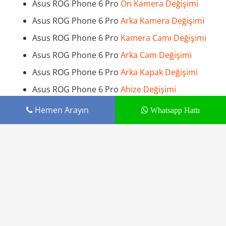
Asus ROG Phone 6 Pro
Ön Kamera Değişimi
Asus ROG Phone 6 Pro
Arka Kamera Değişimi
Asus ROG Phone 6 Pro
Kamera Camı Değişimi
Asus ROG Phone 6 Pro
Arka Cam Değişimi
Asus ROG Phone 6 Pro
Arka Kapak Değişimi
Asus ROG Phone 6 Pro
Ahize Değişimi
Asus ROG Phone 6 Pro
Hoparlör Değişimi
Hemen Arayın
Whatsapp Hattı
Asus ROG Phone 6 Pro
Mikrofon Değişimi
Asus ROG Phone 6 Pro
Kulaklık Soketi Değişimi
Asus ROG Phone 6 Pro
Parmak İzi Sensörü
Değişimi
Asus ROG Phone 6 Pro
Şarj Soketi Değişimi
Asus ROG Phone 6 Pro
Şarj Entegresi Değişimi
Asus ROG Phone 6 Pro
Home Tuşu Değişimi