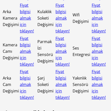
Fiyat
Fiyat
Fiyat
Arka
bilgisi
Kulaklık
bilgisi
bilgisi
Wifi
Kamera
almak
Soketi
almak
almak
Değişimi
Değişimi
için
Değişimi
için
için
tıklayın!
tıklayın!
tıklayın!
Fiyat
Fiyat
Fiyat
Parmak
Kamera
bilgisi
bilgisi
bilgisi
İzi
Ses
Camı
almak
almak
almak
Sensörü
Entegresi
Değişimi
için
için
için
Değişimi
tıklayın!
tıklayın!
tıklayın!
Fiyat
Fiyat
Fiyat
Arka
bilgisi
Şarj
bilgisi
Yakınlık
bilgisi
Cam
almak
Soketi
almak
Sensörü
almak
Değişimi
için
Değişimi
için
Değişimi
için
tıklayın!
tıklayın!
tıklayın!