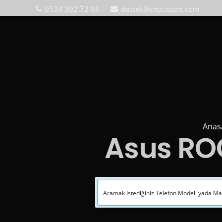
0534 392 72 86
destek@cepustam.com
Anas
Asus RO