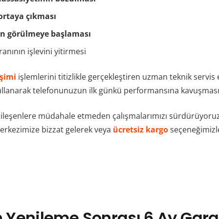
 ortaya çıkması
erin görülmeye başlaması
nının işlevini yitirmesi
şimi
işlemlerini titizlikle gerçekleştiren uzman teknik servis
llanarak telefonunuzun ilk günkü performansına kavuşmasın
bileşenlere müdahale etmeden çalışmalarımızı sürdürüyoruz.
erkezimize bizzat gelerek veya
ücretsiz kargo
seçeneğimizle
 Yenileme Sonrası 6 Ay Gara