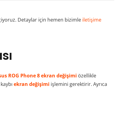
çiyoruz. Detaylar için hemen bizimle
iletişime
sı
sus ROG Phone 8 ekran değişimi
özellikle
n kaybı
ekran değişimi
işlemini gerektirir. Ayrıca