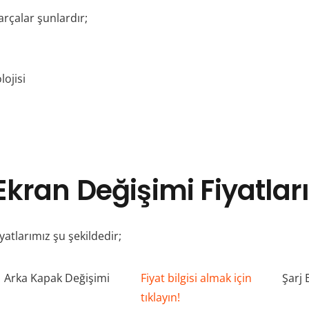
rçalar şunlardır;
ojisi
kran Değişimi Fiyatlar
atlarımız şu şekildedir;
Arka Kapak Değişimi
Fiyat bilgisi almak için
Şarj 
tıklayın!