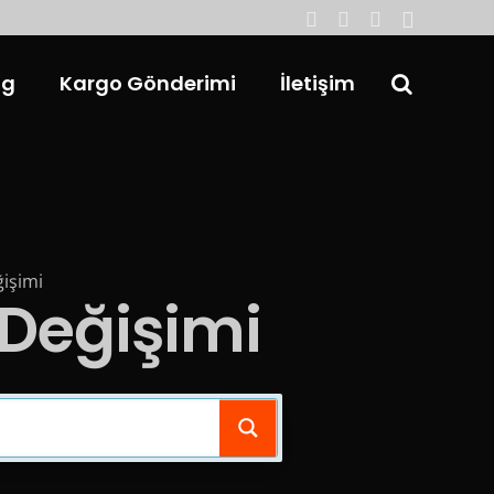
og
Kargo Gönderimi
İletişim
işimi
Değişimi