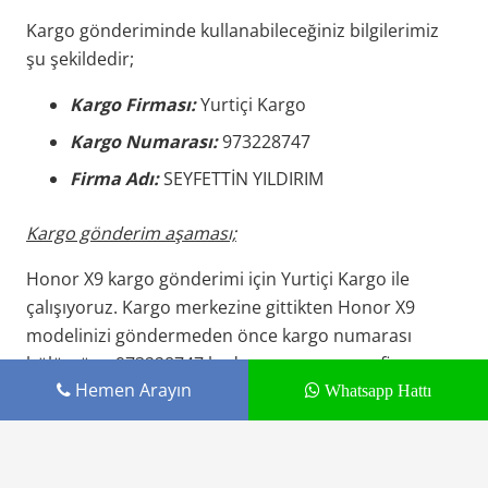
Kargo gönderiminde kullanabileceğiniz bilgilerimiz
şu şekildedir;
Kargo Firması:
Yurtiçi Kargo
Kargo Numarası:
973228747
Firma Adı:
SEYFETTİN YILDIRIM
Kargo gönderim aşaması;
Honor X9 kargo gönderimi için Yurtiçi Kargo ile
çalışıyoruz. Kargo merkezine gittikten Honor X9
modelinizi göndermeden önce kargo numarası
bölümüne 973228747 kodunu yazmanız ve firma
Hemen Arayın
kısmına Budak İthalat yazmanız yeterli olacaktır.
Whatsapp Hattı
Kargolar tamamen ücretsizdir.
Honor X9
ekran değişimi
hakkında detaylı bilgi