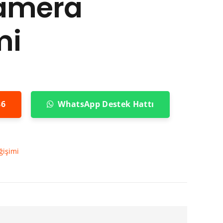
amera
mi
86
WhatsApp Destek Hattı
ğişimi