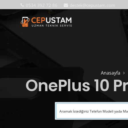
0534 392 72 86
destek@cepustam.com
Anasayfa
OnePlus 10 P