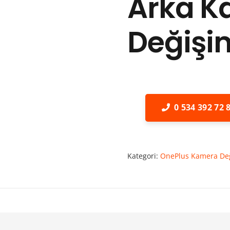
Arka K
Değişi
0 534 392 72 
Kategori:
OnePlus Kamera De