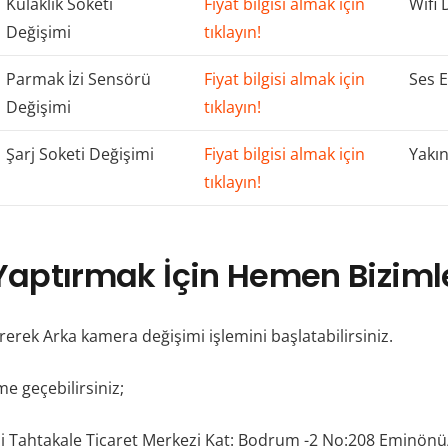
Kulaklık Soketi
Fiyat bilgisi almak için
Wifi 
Değişimi
tıklayın!
Parmak İzi Sensörü
Fiyat bilgisi almak için
Ses E
Değişimi
tıklayın!
Şarj Soketi Değişimi
Fiyat bilgisi almak için
Yakın
tıklayın!
aptırmak İçin Hemen Bizimle
erek Arka kamera değişimi işlemini başlatabilirsiniz.
me geçebilirsiniz;
i Tahtakale Ticaret Merkezi Kat: Bodrum -2 No:208 Eminönü