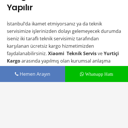
Yapılır
İstanbul’da ikamet etmiyorsanız ya da teknik
servisimize işlerinizden dolayı gelemeyecek durumda
iseniz iki taraflı teknik servisimiz tarafından
karşılanan ücretsiz kargo hizmetimizden
faydalanabilirsiniz.
Xiaomi Teknik Servis
ve
Yurtiçi
Kargo
arasında yapılmış olan kurumsal anlaşma
sayesinde
973228747
kargo numaramız ile cihazınızı
Hemen Arayın
Whatsapp Hattı
bizlere gönderebilirsiniz. 1 iş günü içerisinde teknik
servisimize ulaşan telefonunuz ekranı uzman
teknisyenlerimiz tarafından aynı gün içerisinde
değiştirilir ve sizlere geri gönderimi yapılır. Kargo
gönderimi hakkında daha detaylı bilgi sahibi
olabilmek için
Kargo Gönderimi
sayfamızı ziyaret
edebilirsiniz.