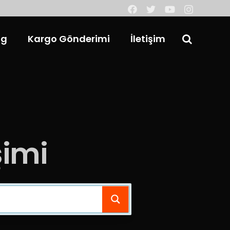
og
Kargo Gönderimi
İletişim
şimi