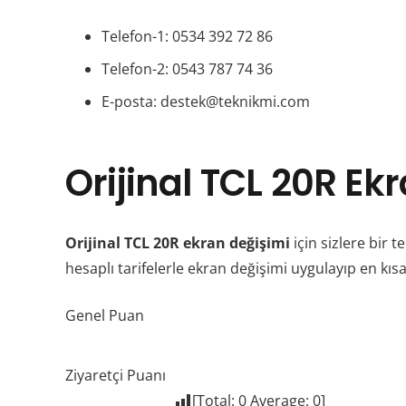
Telefon-1: 0534 392 72 86
Telefon-2: 0543 787 74 36
E-posta: destek@teknikmi.com
Orijinal TCL 20R Ek
Orijinal TCL 20R ekran değişimi
için sizlere bir t
hesaplı tarifelerle ekran değişimi uygulayıp en kıs
Genel Puan
Ziyaretçi Puanı
[Total:
0
Average:
0
]