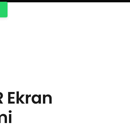
R Ekran
mi