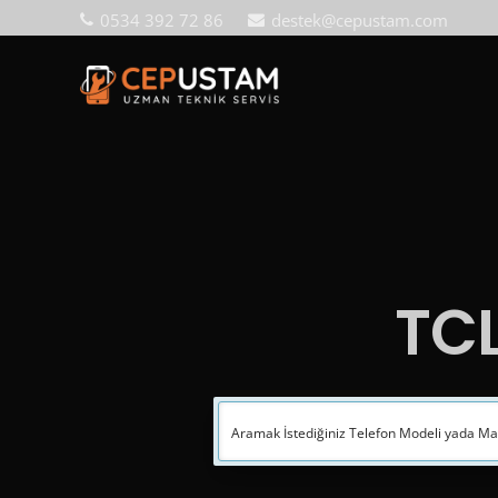
0534 392 72 86
destek@cepustam.com
TCL