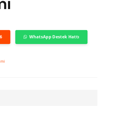
mi
6
WhatsApp Destek Hattı
imi