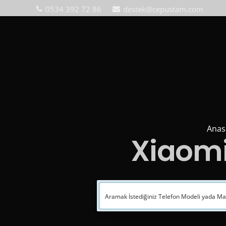
0534 392 72 86
destek@cepustam.com
Anas
Xiaomi