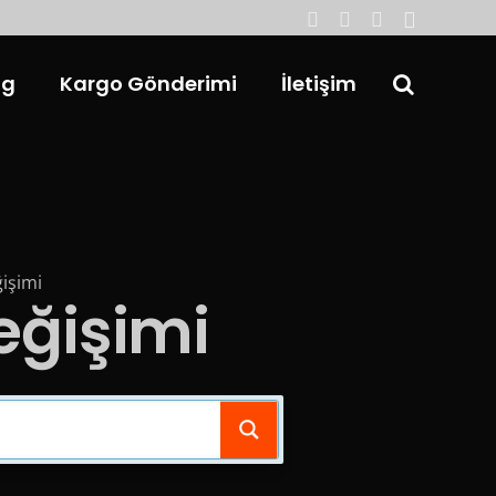
og
Kargo Gönderimi
İletişim
işimi
eğişimi