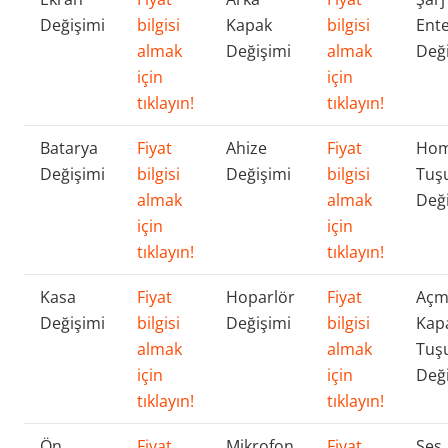
Değişimi
bilgisi
Kapak
bilgisi
Ente
almak
Değişimi
almak
Değ
için
için
tıklayın!
tıklayın!
Batarya
Fiyat
Ahize
Fiyat
Ho
Değişimi
bilgisi
Değişimi
bilgisi
Tuş
almak
almak
Değ
için
için
tıklayın!
tıklayın!
Kasa
Fiyat
Hoparlör
Fiyat
Açm
Değişimi
bilgisi
Değişimi
bilgisi
Kap
almak
almak
Tuş
için
için
Değ
tıklayın!
tıklayın!
Ön
Fiyat
Mikrofon
Fiyat
Ses