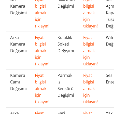
Kamera
bilgisi
Değişimi
bilgisi
Açm
Değişimi
almak
almak
Kap
için
için
Tuş
tıklayın!
tıklayın!
Değ
Arka
Fiyat
Kulaklık
Fiyat
Wifi
Kamera
bilgisi
Soketi
bilgisi
Değ
Değişimi
almak
Değişimi
almak
için
için
tıklayın!
tıklayın!
Kamera
Fiyat
Parmak
Fiyat
Ses
Camı
bilgisi
İzi
bilgisi
Ente
Değişimi
almak
Sensörü
almak
için
Değişimi
için
tıklayın!
tıklayın!
Arka
Fiyat
Şarj
Fiyat
Yakı