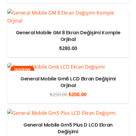
General Mobile GM 8 Ekran Değişimi Komple
Orjinal
₺
280.00
İNDIRIM!
General Mobile Gm6 LCD Ekran Değişimi
Orjinal
Orijinal
Şu
₺
250.00
₺
200.00
fiyat:
andaki
₺250.00.
fiyat:
₺200.00.
General Mobile Gm5 Plus D LCD Ekran
Değişimi