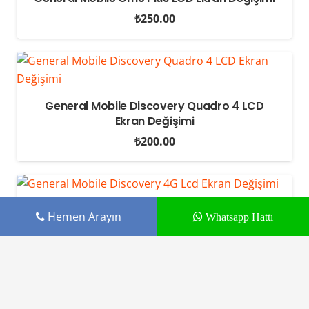
₺
250.00
General Mobile Discovery Quadro 4 LCD
Ekran Değişimi
₺
200.00
General Mobile Discovery 4G LCD Ekran
Hemen Arayın
Whatsapp Hattı
Değişimi
₺
180.00