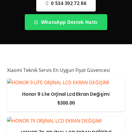
0 534 392 72 86
WhatsApp Destek Hattı
Xiaomi Teknik Servis En Uygun Fiyat Güvencesi
Honor 9 Li̇te Orji̇nal Lcd Ekran Deği̇şi̇mi̇
₺
300.00