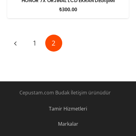
HONOR 7X ORJİNAL LCD EKRAN DEĞİŞİMİ
₺
300.00
1
2
Cepustam.com Budak İletişim ürünüdür
Tamir Hizmetleri
Markalar