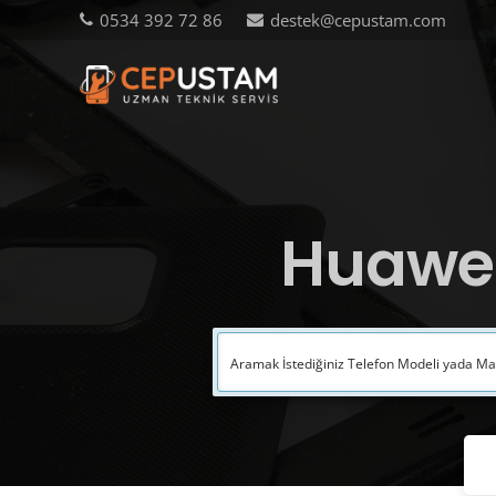
0534 392 72 86
destek@cepustam.com
Huawei