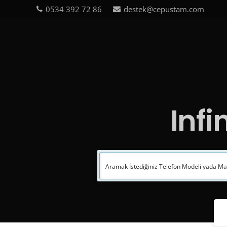
0534 392 72 86
destek@cepustam.com
Infi