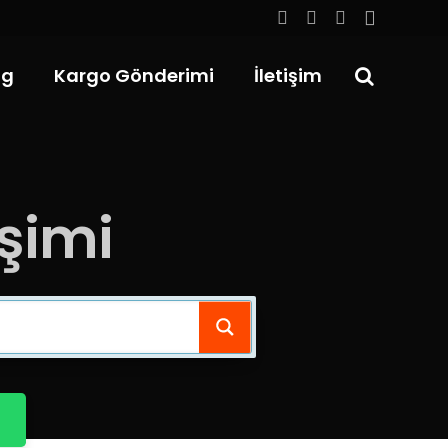
og
Kargo Gönderimi
İletişim
işimi