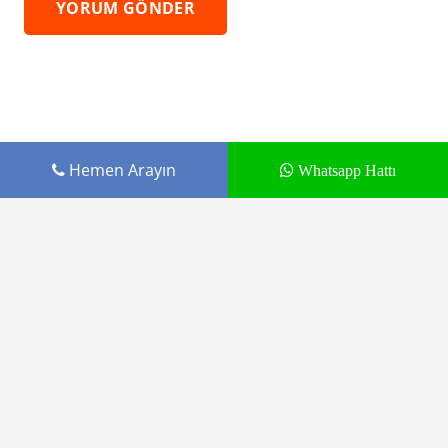
YORUM GÖNDER
Hemen Arayın
Whatsapp Hattı
Cepustam.com Budak İletişim ürünüdür
Tamir Hizmetleri