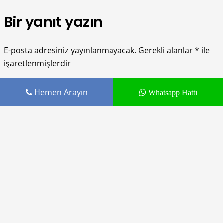
Bir yanıt yazın
E-posta adresiniz yayınlanmayacak.
Gerekli alanlar
*
ile
işaretlenmişlerdir
Hemen Arayın
Whatsapp Hattı
Fill out this field
Fill out this field
Lütfen geçerli bir e-posta adresi yazın.
Daha sonraki yorumlarımda kullanılması için adım, e-
posta adresim ve site adresim bu tarayıcıya kaydedilsin.
You need to agree with the terms to proceed