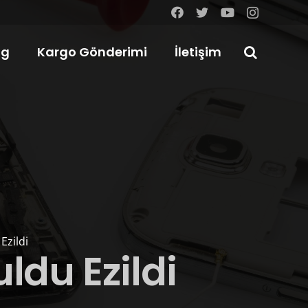
og
Kargo Gönderimi
İletişim
Ezildi
ldu Ezildi