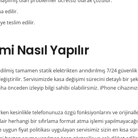
şılaşılmış olan problemler ücretsiz olarak çözülür.
a edilir.
 teslim edilir.
i Nasıl Yapılır
 edilmiş tamamen statik elektrikten arındırılmış 7/24 güvenlik
ğiştirilir. Servisimizde kasa değişimi sürecini detaylı bir şe
aha önceden izleyip bilgi sahibi olabilirsiniz. iPhone cihaz
ken kesinlikle telefonunuza özgü fonksiyonlarını ve orijinall
 dair herhangi bir sıfırlama format atma işlemi yapılmayacağı
uygun fiyat politikası uygulayan servisimiz sizin en kısa s