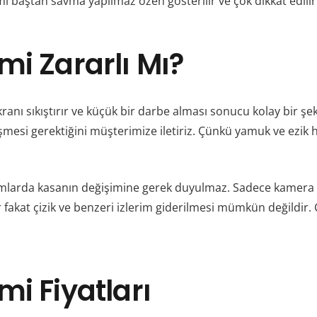
i baştan savma yapılmaz özen gösterilir ve çok dikkat edilir
mi Zararlı Mı?
nı sıkıştırır ve küçük bir darbe alması sonucu kolay bir şekil
işmesi gerektiğini müşterimize iletiriz. Çünkü yamuk ve ezik 
umlarda kasanın değişimine gerek duyulmaz. Sadece kamera 
lir fakat çizik ve benzeri izlerim giderilmesi mümkün değildir
i Fiyatları