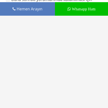
adım, e-posta adresim ve site adresim bu
Hemen Arayın
Whatsapp Hattı
tarayıcıya kaydedilsin.
YORUM GÖNDER