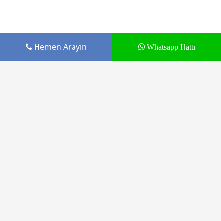
Hemen Arayın
Whatsapp Hattı
Cepustam.com Budak İletişim ürünüdür
Tamir Hizmetleri
Markalar
Blog