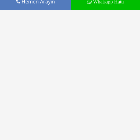
Hemen Arayın
Whatsapp Hattı
E-posta adresiniz yayınlanmayacak.
Gerekli alanlar
*
ile
işaretlenmişlerdir
Fill out this field
Fill out this field
Lütfen geçerli bir e-posta adresi yazın.
Daha sonraki yorumlarımda kullanılması için adım, e-
posta adresim ve site adresim bu tarayıcıya kaydedilsin.
You need to agree with the terms to proceed
YORUM GÖNDER