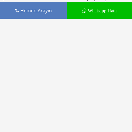
You need to agree with the terms to proceed
Hemen Arayın
Whatsapp Hattı
YORUM GÖNDER
Cepustam.com Budak İletişim ürünüdür
Tamir Hizmetleri
Markalar