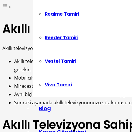
Realme Tamiri
Akıllı Televizyona Sa
Reeder Tamiri
Akıllı televizyona yapılması gerekenler;
Vestel Tamiri
Akıllı televizyona sahipseniz akıllı telefonunuzun W
gerekir.
Mobil cihazınıza ve televizyonunuza direk olarak Andr
Vivo Tamiri
Miracast açısından televizyonunuzda yer alan ekran ay
Aynı biçimde akıllı telefonunuzdan söz konusu uygulam
Sonraki aşamada akıllı televizyonunuzu söz konusu u
Blog
Akıllı Televizyona Sahi
Kargo Gönderimi