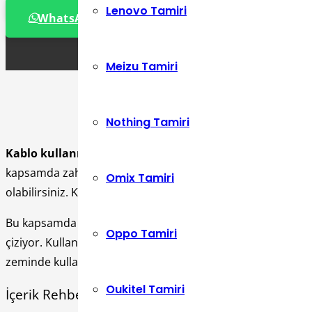
Lenovo Tamiri
WhatsApp Destek Hattı
Meizu Tamiri
Nothing Tamiri
Kablo kullanmadan televizyona nasıl bağlanırım
konusu
kapsamda zahmetler çekmeniz söz konusu değildir. Ayrıca k
Omix Tamiri
olabilirsiniz. Kablosuz olarak ev veya işletmenizde yer alan
Bu kapsamda profesyonel anlamda destek hizmetleri almanı
Oppo Tamiri
çiziyor. Kullanıcılar bu kapsamda televizyonun çok daha fa
zeminde kullanmasını sağlar.
Oukitel Tamiri
İçerik Rehberi