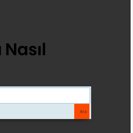
 Nasıl
Ara