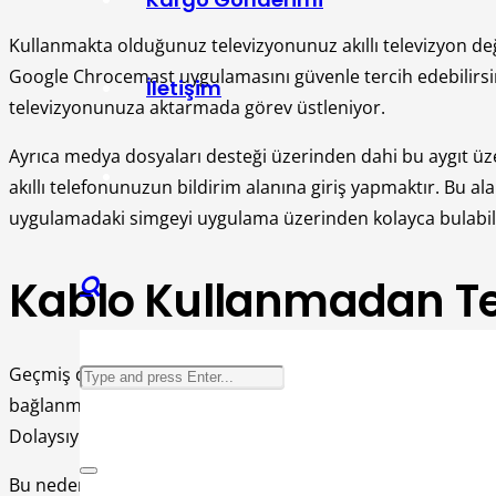
Kullanmakta olduğunuz televizyonunuz akıllı televizyon deği
Google Chrocemast uygulamasını güvenle tercih edebilirsi
İletişim
televizyonunuza aktarmada görev üstleniyor.
Ayrıca medya dosyaları desteği üzerinden dahi bu aygıt üz
akıllı telefonunuzun bildirim alanına giriş yapmaktır. Bu al
uygulamadaki simgeyi uygulama üzerinden kolayca bulabili
Kablo Kullanmadan Te
Geçmiş dönemlerde akıllı telefon ve akıllı TV modelleri yer
bağlanmada çeşitli sorunlar yaşanabiliyordu. Bu kapsamda 
Dolaysıyla bugün itibariyle teknolojinin mobil cihaz ve te
Bu nedenle bugün herhangi kablolar kullanılmadan akıllı tele