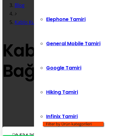
Blog
Elephone Tamiri
Kablo Kullanmadan Televizyona Nasıl Bağlanırım
Kablo Kullanma
General Mobile Tamiri
Bağlanırım
Google Tamiri
Hiking Tamiri
Infinix Tamiri
Filter by Ürün kategorileri
0 534 392 72 86