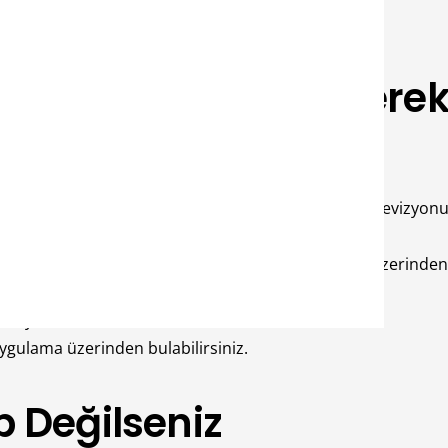
hipseniz Yapmanız Gerek
i-Fi üzerinden televizyonunuza bağlayın. Telefon ve televiz
oid tarafından dahi tercih edilen DLNA bağlantısı üzerinden 
nalama kısmına giriş yapabilirsiniz.
ayı aktif edebilirsiniz.
ygulama üzerinden bulabilirsiniz.
p Değilseniz