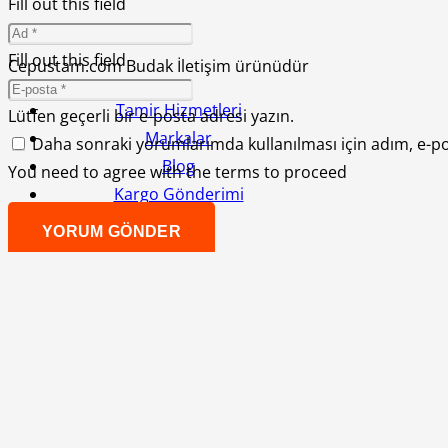
Fill out this field
Fill out this field
Cepustam.com Budak İletişim ürünüdür
Tamir Hizmetleri
Lütfen geçerli bir e-posta adresi yazın.
Markalar
Daha sonraki yorumlarımda kullanılması için adım, e-po
Blog
You need to agree with the terms to proceed
Kargo Gönderimi
İletişim
YORUM GÖNDER