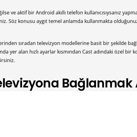
lse ve aktif bir Android akıllı telefon kullanıcısıysanız yap
niz. Söz konusu aygıt temel anlamda kullanmakta olduğunuz
erinden sıradan televizyon modellerine basit bir şekilde b
anda yer alan hızlı ayarlar kısmından Cast adındaki özel bir k
rsiniz.
levizyona Bağlanmak A
 almıyordu. Bu nedenle birkaç yıl öncesinden mobil cihazlar üz
işlemin yapılması bir hayli zaman alabiliyordu. Bu da doğal
levizyon modellerinde dahi gelişmesi söz konusudur.
fonlardan akıllı televizyonlara daha özgür bir şekilde bağlan