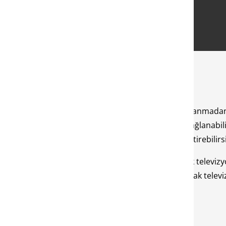
 yoğun olarak araştırılıyor. Herhangi bir kablo kullanmadan 
ablosuz olarak hızlı bir şekilde televizyonunuza bağlanabi
 televizyonunuza bağlanmayı tek başınıza gerçekleştirebilirsi
z gerekmiyor. Pek çok kullanıcılar kablosuz olarak televiz
zla alanda yer alabildiğini vurguluyor. Kablosuz olarak tel