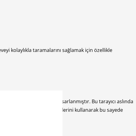
eveyi kolaylıkla taramalarını sağlamak için özellikle
imde saklayabilmek için de tasarlanmıştır. Bu tarayıcı aslında
öylelikle kimse bu parmak izlerini kullanarak bu sayede