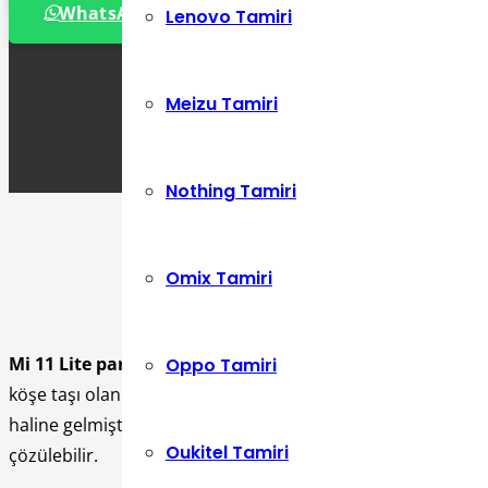
WhatsApp Destek Hattı
Lenovo Tamiri
Meizu Tamiri
Nothing Tamiri
Omix Tamiri
Mi 11 Lite parmak izi çalışmıyor
kullanıcılara zorluk çıkar
Oppo Tamiri
köşe taşı olan özellikleri arasında parmak izi tarayıcısı da 
haline gelmiştir. Bu sorunun nedenleri, genellikle yazılım v
Oukitel Tamiri
çözülebilir.