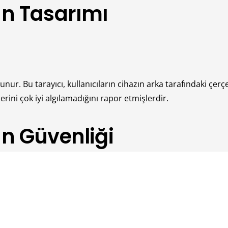
ın Tasarımı
lunur. Bu tarayıcı, kullanıcıların cihazın arka tarafındaki çerç
erini çok iyi algılamadığını rapor etmişlerdir.
ın Güvenliği
erini çok iyi algılamakla birlikte aynı zamanda güvenli bir biç
ı ile şifrelenir. Böylece, parmak izleri güvende tutulur ve b