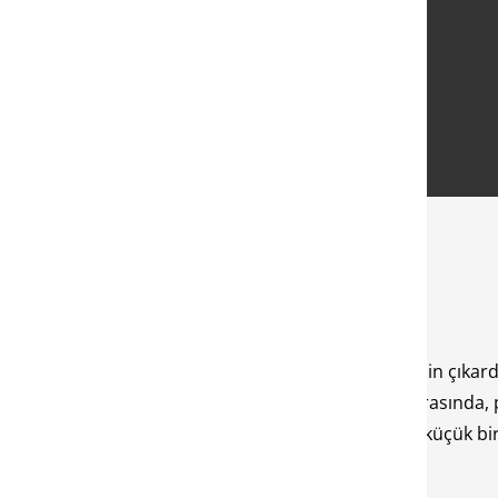
an bir sorun olarak ortaya çıkar. Mi 11 Lite, Xiaomi’nin çıkardı
bulunur. Xiaomi Mi 11 Lite akıllı telefon kullanıcıları arasınd
eya donanım kaynaklı olabilir. Ancak, bazen sadece küçük bir 