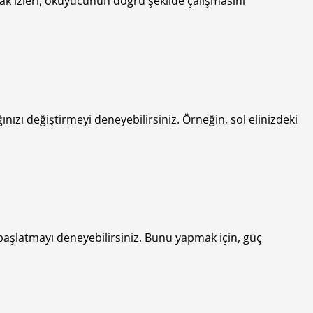
rmak izleri, okuyucunun doğru şekilde çalışmasını
nızı değiştirmeyi deneyebilirsiniz. Örneğin, sol elinizdeki
başlatmayı deneyebilirsiniz. Bunu yapmak için, güç