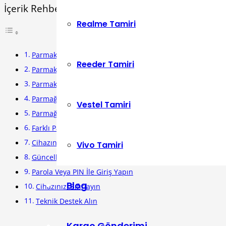
İçerik Rehberi
Realme Tamiri
Parmak İzi Tarayıcısının Tasarımı
Reeder Tamiri
Parmak İzi Tarayıcısının Güvenliği
Parmak İzi Tarayıcısının Çözümü
Parmağınızı Doğru Şekilde Yerleştirin
Vestel Tamiri
Parmağınızı Temizleyin
Farklı Parmaklarınızı Deneyin
Cihazınızı Yeniden Başlatın
Vivo Tamiri
Güncellemeleri Kontrol Edin
Parola Veya PIN İle Giriş Yapın
Blog
Cihazınızı Sıfırlayın
Teknik Destek Alın
Kargo Gönderimi