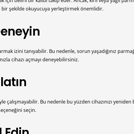
için belirli bir kalıbı takip eder. Ancak, kirli veya yağlı pa
 bir şekilde okuyucuya yerleştirmek önemlidir.
Deneyin
rmak izini tanıyabilir. Bu nedenle, sorun yaşadığınız parmağı
ızla cihazı açmayı deneyebilirsiniz.
latın
yle çalışmayabilir. Bu nedenle bu yüzden cihazınızı yeniden 
eçeneğini seçin.
 Edin