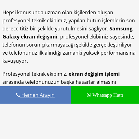
Hepsi konusunda uzman olan kişilerden oluşan
profesyonel teknik ekibimiz, yapılan bütün işlemlerin son
derece titiz bir şekilde yürütülmesini sağlıyor.
Samsung
Galaxy ekran değişimi,
profesyonel ekibimiz sayesinde,
telefonun sorun çıkarmayacağı şekilde gerçekleştiriliyor
ve telefonunuz ilk alındığı zamanki yüksek performansına
kavuşuyor.
Profesyonel teknik ekibimiz,
ekran değişim işlemi
sırasında telefonunuzun başka hasarlar almasını
engellerken, gerçekleştirilen işlemin de en sağlam şekilde
Hemen Arayın
Whatsapp Hattı
yapılmasını sağlıyor. Değişim sırasında kullanılan
malzemelerin telefonunuz uygun orijinal parçalardan
seçilmesi, profesyonel bakış açımızla ekranın oldukça
uzun ömürlü olmasını sağlıyor. Müşterimiz, ekran
değişiminin ardından yaşanabilecek herhangi bir sorun
için de teknik ekibimizle iletişime geçerek yaşadıkları