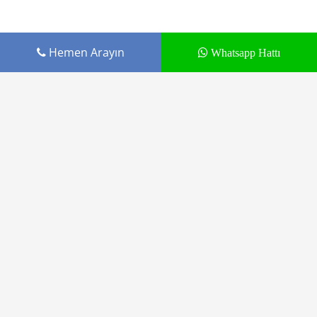
Hemen Arayın
Whatsapp Hattı
Cepustam.com Budak İletişim ürünüdür
Tamir Hizmetleri
Markalar
Blog
Kargo Gönderimi
İletişim