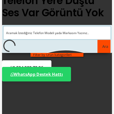
Telefon Yere Düştü
Ses Var Görüntü Yok
Ara
Filter by Ürün kategorileri
0 534 392 72 86
WhatsApp Destek Hattı