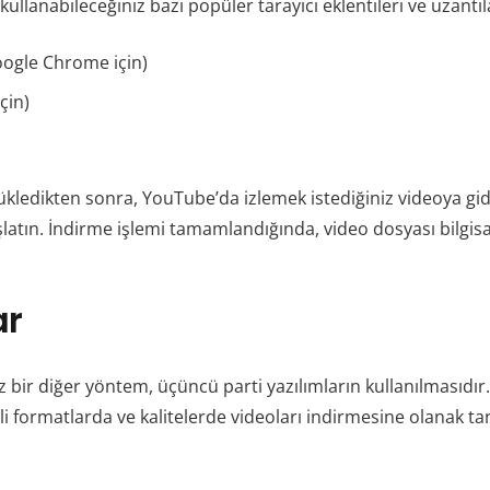
 kullanabileceğiniz bazı popüler tarayıcı eklentileri ve uzantıl
oogle Chrome için)
çin)
yükledikten sonra, YouTube’da izlemek istediğiniz videoya gidi
latın. İndirme işlemi tamamlandığında, video dosyası bilgisa
ar
bir diğer yöntem, üçüncü parti yazılımların kullanılmasıdır. 
tli formatlarda ve kalitelerde videoları indirmesine olanak ta