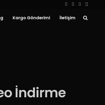
og
Kargo Gönderimi
İletişim
eo İndirme