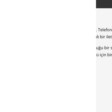
efon kullanan kişilerin sıklıkla karşılaştığı bir sorundur. Te
 gidebilir ya da hiç gitmeyebilir. Bu yüzden de sağlıklı bir il
çin bir mikrofon ve mikrofonun da anakarta bağlı olduğu bir
ıya ses gitmiyor
sorunu oluşur. Bu sorunun çözümü için bi
a Neden Ses Gitmez