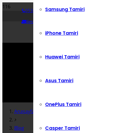
Samsung Tamiri
0534 392 72 86
destek@cepustam.com
iPhone Tamiri
Huawei Tamiri
Asus Tamiri
OnePlus Tamiri
Anasayfa
Casper Tamiri
Blog