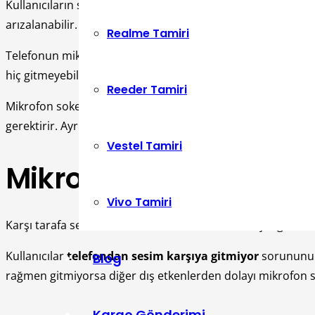
Kullanıcıların sıklıkla yaşadığı
telefondan karşı tarafa ses
arızalanabilir.
Realme Tamiri
Telefonun mikrofonunun içine kaçan kir, toz, elbise pamuğ
hiç gitmeyebilir. Bu sorun için mikrofon soketi değişimine g
Reeder Tamiri
Mikrofon soketi, darbeye bağlı dış etkenlerden dolayı sesi 
gerektirir. Ayrıca sıvı ya da nemden kaynaklanan oksitlen
Vestel Tamiri
Mikrofon Soketi Değişi
Vivo Tamiri
Karşı tarafa sesin mikrofon soketi arızası nedeniyle gitme
Kullanıcılar
telefondan sesim karşıya gitmiyor
sorununun 
Blog
rağmen gitmiyorsa diğer dış etkenlerden dolayı mikrofon soke
Kargo Gönderimi