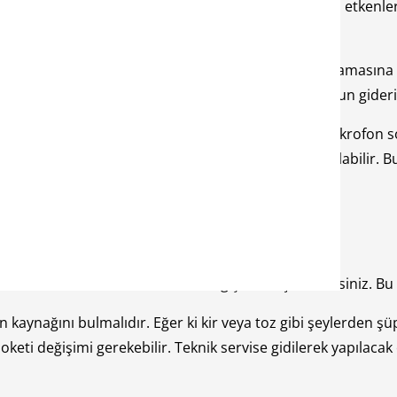
 gitmiyor
sorunu, genellikle kullanıcı kaynaklıdır. Dış etk
u ve benzeri partiküller mikrofonun düzgün çalışmamasına ne
erek yoktur. Yapılacak olan temizlik ile beraber sorun gideril
karşı tarafa iletemeyebilir. Bu darbelerden dolayı mikrofon s
meler de mikrofon soketinin arızalanmasına neden olabilir. 
mi
mesi sorununu mikrofon soketi değişimi ile çözebilirsiniz. 
kaynağını bulmalıdır. Eğer ki kir veya toz gibi şeylerden şüp
ti değişimi gerekebilir. Teknik servise gidilerek yapılacak o