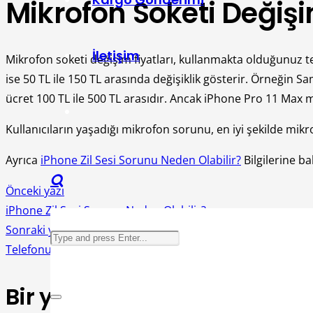
Mikrofon Soketi Değişi
İletişim
Mikrofon soketi değişim fiyatları, kullanmakta olduğunuz t
ise 50 TL ile 150 TL arasında değişiklik gösterir. Örneğin 
ücret 100 TL ile 500 TL arasıdır. Ancak iPhone Pro 11 Max mi
Kullanıcıların yaşadığı mikrofon sorunu, en iyi şekilde mikr
Ayrıca
iPhone Zil Sesi Sorunu Neden Olabilir?
Bilgilerine bak
Önceki yazı
iPhone Zil Sesi Sorunu Neden Olabilir?
Sonraki yazı
Telefonun Arka Kamerasına Koruyucu Takmalı Mı?
Bir yanıt yazın