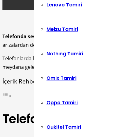
Lenovo Tamiri
Meizu Tamiri
Telefonda sesim karşı tarafa gitmiyor
sorunu, akıllı tel
arızalardan dolayı konuşan kişinin sesi karşı tarafa çok kısık
Nothing Tamiri
Telefonlarda konuşan kişinin sesinin karşıya gidebilmesi i
meydana gelen problemlerden dolayı da
telefondan karş
Omix Tamiri
İçerik Rehberi
Oppo Tamiri
Telefonda Karşı Taraf
Oukitel Tamiri