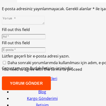
E-posta adresiniz yayınlanmayacak.
Gerekli alanlar
*
ile iş
Fill out this field
Fill out this field
Lütfen geçerli bir e-posta adresi yazın.
Daha sonraki yorumlarımda kullanılması için adım, e-po
Cepustam.com Budak İletişim ürünüdür
You need to agree with the terms to proceed
Tamir Hizmetleri
YORUM GÖNDER
Markalar
Blog
Kargo Gönderimi
İletişim