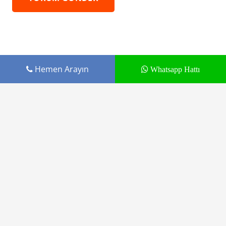
Hemen Arayın
Whatsapp Hattı
Cepustam.com Budak İletişim ürünüdür
Tamir Hizmetleri