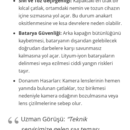
Sıvı ve Toz Geçirgenliği:
Kapaktaki en ufak bir
kılcal çatlak, ortamdaki nemin ve tozun cihazın
içine sızmasına yol açar. Bu durum anakart
oksitlenmesine ve kısa devrelere neden olabilir.
Batarya Güvenliği:
Arka kapağın bütünlüğünü
kaybetmesi, bataryanın dışarıdan gelebilecek
doğrudan darbelere karşı savunmasız
kalmasına yol açar. Lityum-iyon bataryaların
delinmesi veya ezilmesi ciddi yangın riskleri
taşır.
Donanım Hasarları: Kamera lenslerinin hemen
yanında bulunan çatlaklar, toz birikmesi
nedeniyle kamera odağının bozulmasına veya
lens çizilmelerine sebep olur.
Uzman Görüşü:
“Teknik
servisimize gelen sıvı teması