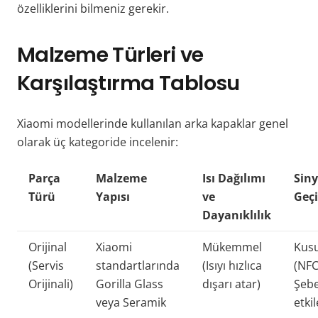
özelliklerini bilmeniz gerekir.
Malzeme Türleri ve
Karşılaştırma Tablosu
Xiaomi modellerinde kullanılan arka kapaklar genel
olarak üç kategoride incelenir:
Parça
Malzeme
Isı Dağılımı
Siny
Türü
Yapısı
ve
Geçi
Dayanıklılık
Orijinal
Xiaomi
Mükemmel
Kus
(Servis
standartlarında
(Isıyı hızlıca
(NFC
Orijinali)
Gorilla Glass
dışarı atar)
Şeb
veya Seramik
etki