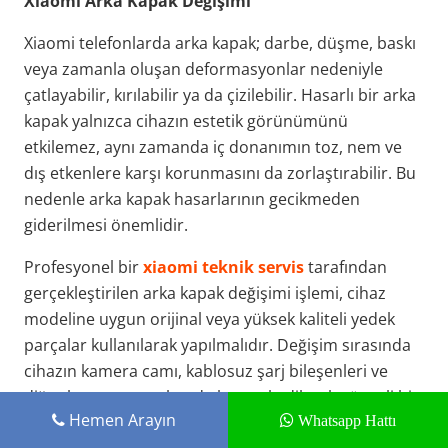
Xiaomi Arka Kapak Değişimi
Xiaomi telefonlarda arka kapak; darbe, düşme, baskı
veya zamanla oluşan deformasyonlar nedeniyle
çatlayabilir, kırılabilir ya da çizilebilir. Hasarlı bir arka
kapak yalnızca cihazın estetik görünümünü
etkilemez, aynı zamanda iç donanımın toz, nem ve
dış etkenlere karşı korunmasını da zorlaştırabilir. Bu
nedenle arka kapak hasarlarının gecikmeden
giderilmesi önemlidir.
Profesyonel bir
xiaomi teknik servis
tarafından
gerçekleştirilen arka kapak değişimi işlemi, cihaz
modeline uygun orijinal veya yüksek kaliteli yedek
parçalar kullanılarak yapılmalıdır. Değişim sırasında
cihazın kamera camı, kablosuz şarj bileşenleri ve
diğer hassas parçaları da kontrol edilerek güvenli bir
Hemen Arayın
Whatsapp Hattı
onarım süreci sağlanır.