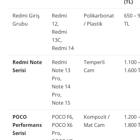
(TL)
Redmi Giriş
Redmi
Polikarbonat
650 – 
Grubu
12,
/ Plastik
TL
Redmi
13C,
Redmi 14
Redmi Note
Redmi
Temperli
1.100 
Serisi
Note 13
Cam
1.600 
Pro,
Note 14
Pro,
Note 15
POCO
POCO F6,
Kompozit /
1.200 
Performans
POCO X6
Mat Cam
1.800 
Serisi
Pro,