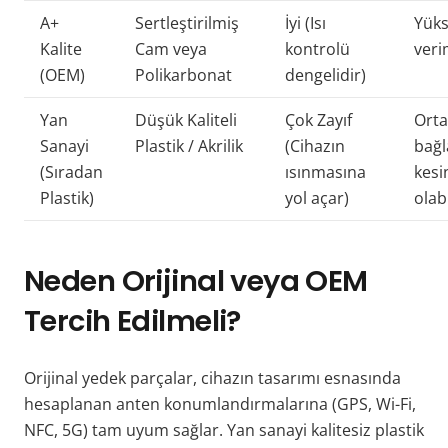
A+
Sertleştirilmiş
İyi (Isı
Yüks
Kalite
Cam veya
kontrolü
verim
(OEM)
Polikarbonat
dengelidir)
Yan
Düşük Kaliteli
Çok Zayıf
Orta
Sanayi
Plastik / Akrilik
(Cihazın
bağl
(Sıradan
ısınmasına
kesi
Plastik)
yol açar)
olabi
Neden Orijinal veya OEM
Tercih Edilmeli?
Orijinal yedek parçalar, cihazın tasarımı esnasında
hesaplanan anten konumlandırmalarına (GPS, Wi-Fi,
NFC, 5G) tam uyum sağlar. Yan sanayi kalitesiz plastik