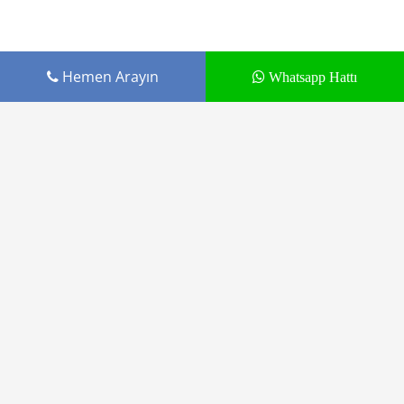
Hemen Arayın
Whatsapp Hattı
Cepustam.com Budak İletişim ürünüdür
Tamir Hizmetleri
Markalar
Blog
Kargo Gönderimi