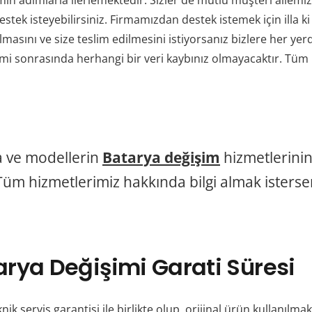
n adımlarla ilerlemektedir. Sizler de mutlu müşteri ailemize
stek isteyebilirsiniz. Firmamızdan destek istemek için illa k
masını ve size teslim edilmesini istiyorsanız bizlere her yerd
 sonrasında herhangi bir veri kaybınız olmayacaktır. Tüm res
 ve modellerin
Batarya değişim
hizmetlerini
üm hizmetlerimiz hakkında bilgi almak isterseni
rya Değişimi Garati Süresi
knik servis garantisi ile birlikte olup orijinal ürün kullanılma