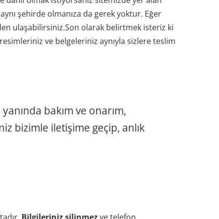
 dahil olmak istiyorsanız sitemizde yer alan
i aynı şehirde olmanıza da gerek yoktur. Eğer
en ulaşabilirsiniz.Son olarak belirtmek isteriz ki
imleriniz ve belgeleriniz aynıyla sizlere teslim
n yanında bakım ve onarım,
z bizimle iletişime geçip, anlık
ktadır.
Bilgileriniz silinmez
ve telefon