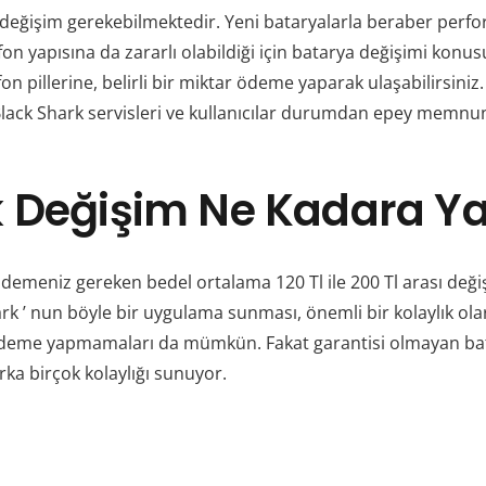
değişim gerekebilmektedir. Yeni bataryalarla beraber perform
fon yapısına da zararlı olabildiği için batarya değişimi kon
efon pillerine, belirli bir miktar ödeme yaparak ulaşabilirsin
Black Shark
servisleri ve kullanıcılar durumdan epey memnu
 Değişim Ne Kadara Ya
emeniz gereken bedel ortalama 120 Tl ile 200 Tl arası değişm
ark
’ nun böyle bir uygulama sunması, önemli bir kolaylık ola
r ödeme yapmamaları da mümkün. Fakat garantisi olmayan bata
rka birçok kolaylığı sunuyor.