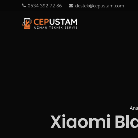
0534 392 72 86
destek@cepustam.com
Ana
Xiaomi Bl