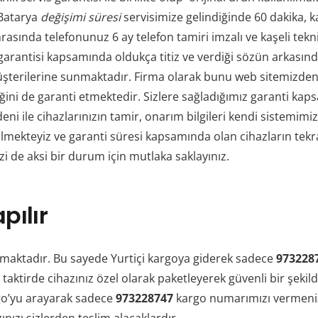
Batarya
değişimi süresi
servisimize gelindiğinde 60 dakika, ka
asında telefonunuz 6 ay telefon tamiri imzalı ve kaşeli tekn
arantisi kapsamında oldukça titiz ve verdiği sözün arkasın
müşterilerine sunmaktadır. Firma olarak bunu web sitemizden
liğini de garanti etmektedir. Sizlere sağladığımız garanti
nedeni ile cihazlarınızın tamir, onarım bilgileri kendi siste
lmekteyiz ve garanti süresi kapsamında olan cihazların tekrar
zi de aksi bir durum için mutlaka saklayınız.
pılır
maktadır. Bu sayede Yurtiçi kargoya giderek sadece
973228
 taktirde cihazınız özel olarak paketleyerek güvenli bir şekild
rgo’yu arayarak sadece
973228747
kargo numarımızı vermeniz y