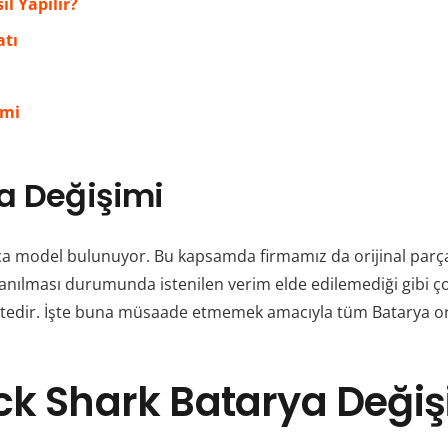
l Yapılır?
atı
imi
ya Değişimi
 model bulunuyor. Bu kapsamda firmamız da orijinal parça k
lanılması durumunda istenilen verim elde edilemediği gibi ç
edir. İşte buna müsaade etmemek amacıyla tüm Batarya oriji
ck Shark
Batarya Değiş