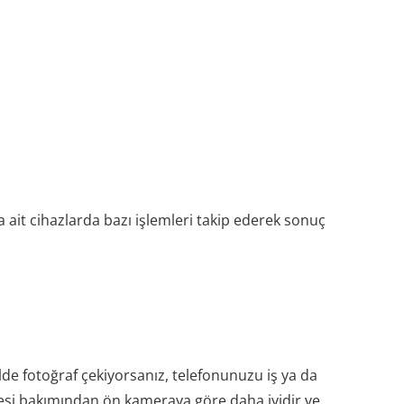
a ait cihazlarda bazı işlemleri takip ederek sonuç
de fotoğraf çekiyorsanız, telefonunuzu iş ya da
alitesi bakımından ön kameraya göre daha iyidir ve