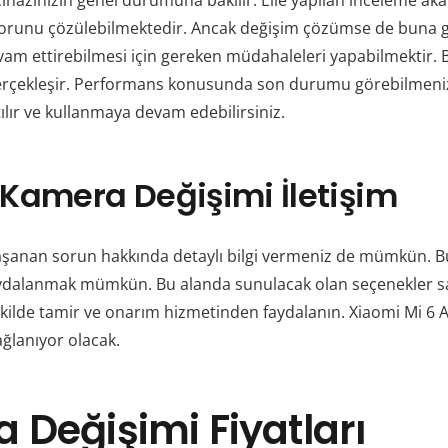
 cihazınızın genel durumuna bakılır. Elle yapılan inceleme a
 sorunu çözülebilmektedir. Ancak değişim çözümse de buna gö
vam ettirebilmesi için gereken müdahaleleri yapabilmektir. 
rçekleşir. Performans konusunda son durumu görebilmeniz i
ılır ve kullanmaya devam edebilirsiniz.
 Kamera Değişimi İletişim
 Yaşanan sorun hakkında detaylı bilgi vermeniz de mümkün. B
aydalanmak mümkün. Bu alanda sunulacak olan seçenekler sa
ekilde tamir ve onarım hizmetinden faydalanın. Xiaomi Mi 
ağlanıyor olacak.
 Değişimi Fiyatları