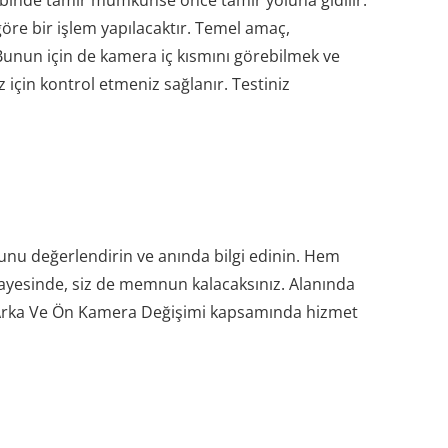
kabinde tamir mümkünse önce tamir yoluna gidilir.
re bir işlem yapılacaktır. Temel amaç,
Bunun için de kamera iç kısmını görebilmek ve
çin kontrol etmeniz sağlanır. Testiniz
unu değerlendirin ve anında bilgi edinin. Hem
yesinde, siz de memnun kalacaksınız. Alanında
6 Arka Ve Ön Kamera Değişimi kapsamında hizmet