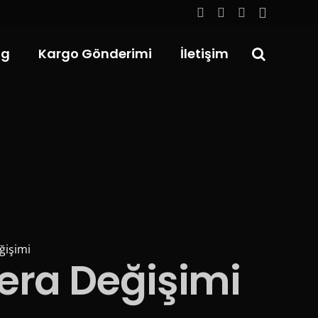
og
Kargo Gönderimi
İletişim
ğişimi
era Değişimi