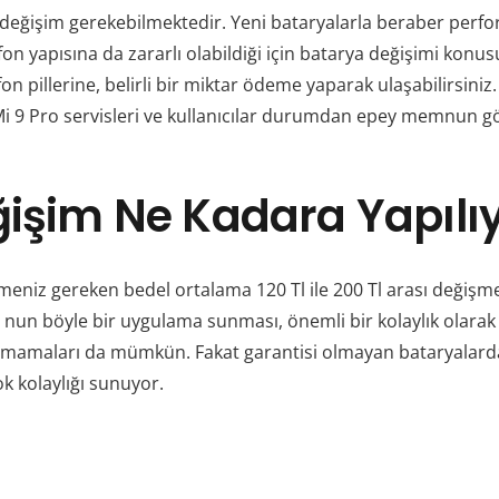
değişim gerekebilmektedir. Yeni bataryalarla beraber perform
fon yapısına da zararlı olabildiği için batarya değişimi kon
efon pillerine, belirli bir miktar ödeme yaparak ulaşabilirsin
Mi 9 Pro
servisleri ve kullanıcılar durumdan epey memnun g
ğişim Ne Kadara Yapılı
niz gereken bedel ortalama 120 Tl ile 200 Tl arası değişmekt
’ nun böyle bir uygulama sunması, önemli bir kolaylık olarak 
apmamaları da mümkün. Fakat garantisi olmayan bataryalarda 
k kolaylığı sunuyor.