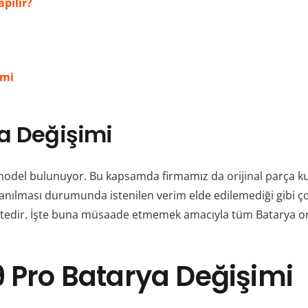
pılır?
imi
ya Değişimi
del bulunuyor. Bu kapsamda firmamız da orijinal parça kull
lanılması durumunda istenilen verim elde edilemediği gibi ç
edir. İşte buna müsaade etmemek amacıyla tüm Batarya oriji
9 Pro
Batarya Değişimi