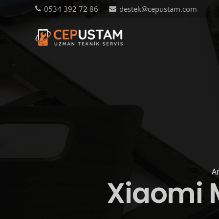
0534 392 72 86
destek@cepustam.com
A
Xiaomi M