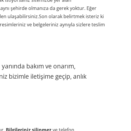
k istiyorsanız sitemizde yer alan
i aynı şehirde olmanıza da gerek yoktur. Eğer
en ulaşabilirsiniz.Son olarak belirtmek isteriz ki
imleriniz ve belgeleriniz aynıyla sizlere teslim
n yanında bakım ve onarım,
z bizimle iletişime geçip, anlık
ır.
Bilgileriniz silinmez
ve telefon