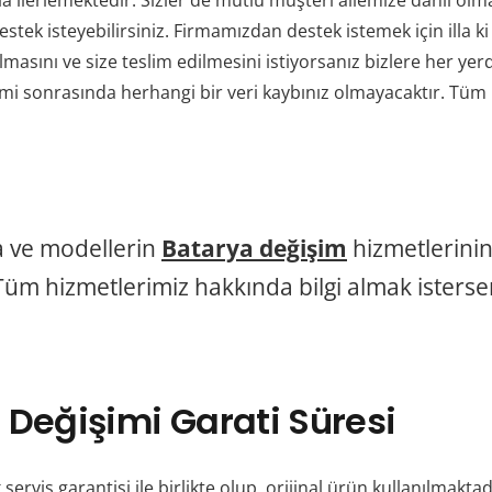
 ilerlemektedir. Sizler de mutlu müşteri ailemize dahil olma
stek isteyebilirsiniz. Firmamızdan destek istemek için illa k
masını ve size teslim edilmesini istiyorsanız bizlere her yerd
 sonrasında herhangi bir veri kaybınız olmayacaktır. Tüm res
 ve modellerin
Batarya değişim
hizmetlerini
üm hizmetlerimiz hakkında bilgi almak isterseni
 Değişimi Garati Süresi
k servis garantisi ile birlikte olup orijinal ürün kullanılmaktad