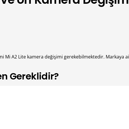
aomi Mi A2 Lite kamera değişimi gerekebilmektedir. Markaya ait
n Gereklidir?
çimde değişim de gerekecektir. Özellikle sık şekilde fotoğra
tiyaç olacaktır. Arka kamera, görüntü kalitesi bakımından ön k
işimi yaptırabilirsiniz.
ldıysa, bunun sonucu olarak kamera kırıldıysa