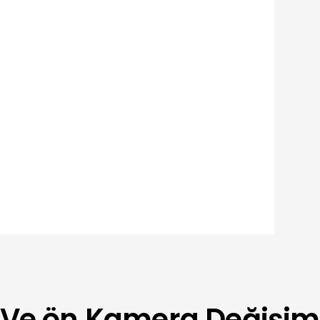
esi
a Ve ön Kamera Değişim