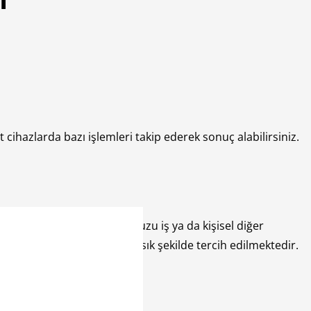
 cihazlarda bazı işlemleri takip ederek sonuç alabilirsiniz.
f çekiyorsanız, telefonunuzu iş ya da kişisel diğer
ameraya göre daha iyidir ve sık şekilde tercih edilmektedir.