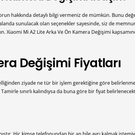
 sorun hakkında detaylı bilgi vermeniz de mümkün. Bunu değe
anda sunulacak olan seçenekler sayesinde, siz de memnun k
n. Xiaomi Mi A2 Lite Arka Ve Ön Kamera Değişimi kapsamında
ra Değişimi Fiyatları
elliğinden ziyade ne tür bir işlem gerektiğine göre belirlen
amirle sınırlı kalındıysa da buna göre bir fiyat belirlenecekt
ır. Hiç kimse telefonundan bir an bile ayrı kalmak istemiy