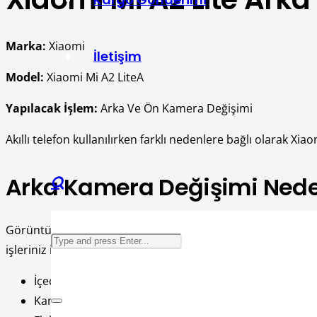
Marka:
Xiaomi
İletişim
Model:
Xiaomi Mi A2 LiteA
Yapılacak İşlem:
Arka Ve Ön Kamera Değişimi
Akıllı telefon kullanılırken farklı nedenlere bağlı olarak Xi
Arka Kamera Değişimi Nede
Görüntü aldığınız kamerada sorun olduğu zaman, otomatik bi
işleriniz için sık şekilde kullanıyorsanız kamera da acil ih
İçecek döküldüğü zaman kamera artık çalışmıyorsa değ
Kameraya bilerek ya da istem dışı sert müdahale yapı