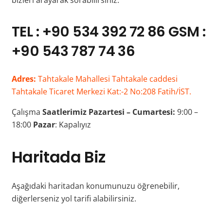
bizleri arayarak sorabilirsiniz.
TEL : +90 534 392 72 86 GSM :
+90 543 787 74 36
Adres:
Tahtakale Mahallesi Tahtakale caddesi
Tahtakale Ticaret Merkezi Kat:-2 No:208 Fatih/İST.
Çalışma
Saatlerimiz
Pazartesi – Cumartesi:
9:00 –
18:00
Pazar
: Kapalıyız
Haritada Biz
Aşağıdaki haritadan konumunuzu öğrenebilir,
diğerlerseniz yol tarifi alabilirsiniz.