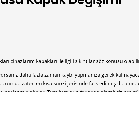
ı cihazlarım kapakları ile ilgili sıkıntılar söz konusu olabili
yorsanız daha fazla zaman kaybı yapmanıza gerek kalmayac
durumda zaten en kısa süre içerisinde fark edilmiş durumda. 
 başlanmış oluyor. Tüm bunların farkında olarak sizlere g
dersiniz. Firmamız sizlere elinden geldiğince kusursuz bir 
sinlikle elden bırakmıyor. Bu sayede sorunsuz bir şekilde ka
anıma bağlı olarak birtakım arızalar yaşanabilir. Bu sebepten
arlan