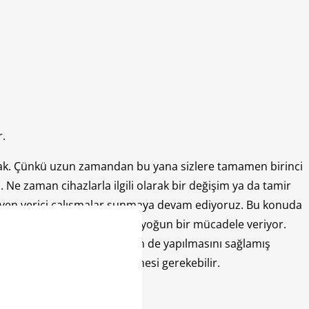
r.
ak. Çünkü uzun zamandan bu yana sizlere tamamen birinci
Ne zaman cihazlarla ilgili olarak bir değişim ya da tamir
üven verici çalışmalar sunmaya devam ediyoruz. Bu konuda
şekilde hizmet sunmak adına yoğun bir mücadele veriyor.
sa kapak değişim işlemlerinin de yapılmasını sağlamış
 dolayıdır ki kapağın değişmesi gerekebilir.