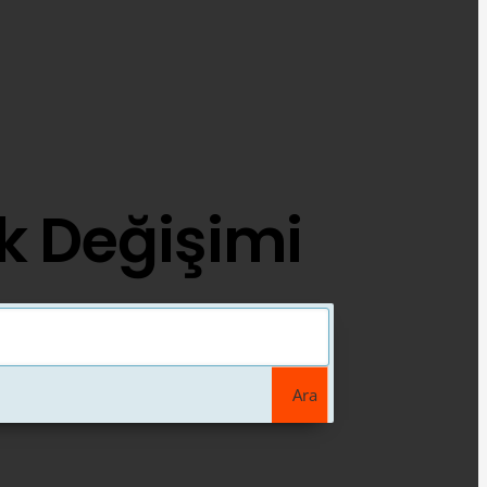
k Değişimi
Ara