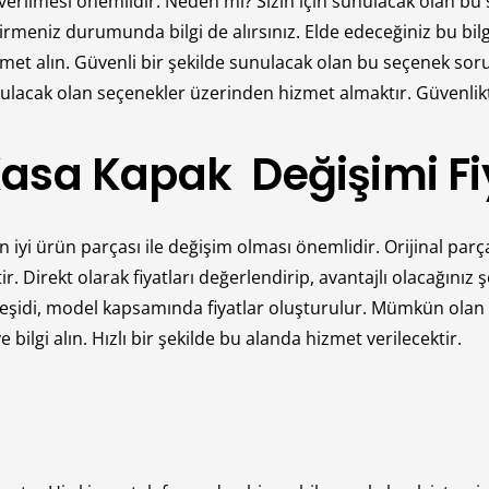
 verilmesi önemlidir. Neden mi? Sizin için sunulacak olan bu 
meniz durumunda bilgi de alırsınız. Elde edeceğiniz bu bilgil
met alın. Güvenli bir şekilde sunulacak olan bu seçenek sor
nulacak olan seçenekler üzerinden hizmet almaktır. Güvenli
asa Kapak Değişimi Fiy
 iyi ürün parçası ile değişim olması önemlidir. Orijinal par
Direkt olarak fiyatları değerlendirip, avantajlı olacağınız 
ve çeşidi, model kapsamında fiyatlar oluşturulur. Mümkün ol
ilgi alın. Hızlı bir şekilde bu alanda hizmet verilecektir.