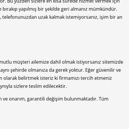
or. Bu yüzden sizlere en kısa sürede hizmet vermek için
ize bırakıp yapılmış bir şekilde geri almanız mümkündür.
e, telefonunuzdan uzak kalmak istemiyorsanız, işim bir an
utlu müşteri ailemize dahil olmak istiyorsanız sitemizde
i aynı şehirde olmanıza da gerek yoktur. Eğer güvenilir ve
n olarak belirtmek isteriz ki firmamızı tercih etmeniz
ıyla sizlere teslim edilecektir.
m ve onarım, garantili değişim bulunmaktadır. Tüm