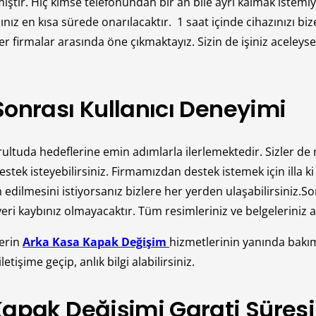
ır. Hiç kimse telefonundan bir an bile ayrı kalmak istemiy
ınız en kısa sürede onarılacaktır. 1 saat içinde cihazınızı b
r firmalar arasında öne çıkmaktayız. Sizin de işiniz aceleys
onrası Kullanıcı Deneyimi
uda hedeflerine emin adımlarla ilerlemektedir. Sizler de m
stek isteyebilirsiniz. Firmamızdan destek istemek için illa k
edilmesini istiyorsanız bizlere her yerden ulaşabilirsiniz.So
 kaybınız olmayacaktır. Tüm resimleriniz ve belgeleriniz ayn
erin
Arka Kasa Kapak Değişim
hizmetlerinin yanında bakı
tişime geçip, anlık bilgi alabilirsiniz.
apak Değişimi Garati Süresi