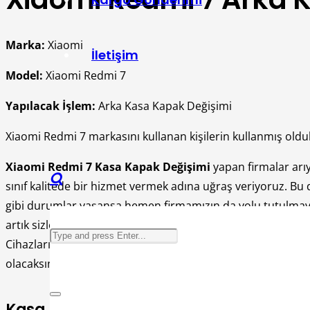
Marka:
Xiaomi
İletişim
Model:
Xiaomi Redmi 7
Yapılacak İşlem:
Arka Kasa Kapak Değişimi
Xiaomi Redmi 7 markasını kullanan kişilerin kullanmış olduklar
Xiaomi Redmi 7 Kasa Kapak Değişimi
yapan firmalar arı
sınıf kalitede bir hizmet vermek adına uğraş veriyoruz. Bu 
gibi durumlar yaşansa hemen firmamızın da yolu tutulmaya
artık sizlerde kusursuz şekilde bıir hizmet almaya devam e
Cihazların kasa kapak değişimlerini de yaparken dikkati ke
olacaksınız. Kasa kapak kısımlarında zaman geçtik sıra kull
Kasa Kapak Değişim İşlemlerinden Yar