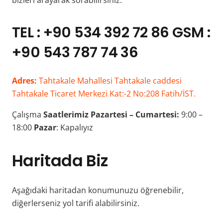
bizleri arayarak sorabilirsiniz.
TEL : +90 534 392 72 86 GSM :
+90 543 787 74 36
Adres:
Tahtakale Mahallesi Tahtakale caddesi
Tahtakale Ticaret Merkezi Kat:-2 No:208 Fatih/İST.
Çalışma
Saatlerimiz
Pazartesi – Cumartesi:
9:00 –
18:00
Pazar
: Kapalıyız
Haritada Biz
Aşağıdaki haritadan konumunuzu öğrenebilir,
diğerlerseniz yol tarifi alabilirsiniz.