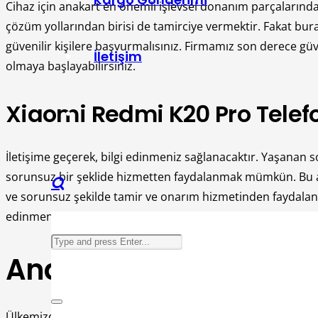
Cihaz için anakart en önemli işlevsel donanım parçalarından 
çözüm yollarından birisi de tamirciye vermektir. Fakat bura
güvenilir kişilere başvurmalısınız. Firmamız son derece gü
İletişim
olmaya başlayabilirsiniz.
Xiaomi Redmi K20 Pro Telefo
İletişime geçerek, bilgi edinmeniz sağlanacaktır. Yaşanan
sorunsuz bir şeklide hizmetten faydalanmak mümkün. Bu al
ve sorunsuz şekilde tamir ve onarım hizmetinden faydalanı
edinmeniz sağlanıyor olacak.
Anakart ve Sıvı Temas
Ülkemizde bakıldığı zaman tercih edilen markalardan birisi o