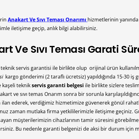
erin
Anakart Ve Sıvı Teması Onarımı
hizmetlerinin yanında
e iletişime geçip, anlık bilgi alabilirsiniz.
t Ve Sıvı Teması Garati Sür
teknik servis garantisi ile birlikte olup orijinal ürün kullanı
si
kargo gönderimi (2 taraflı ücretsiz) yapıldığında 15-30 iş
 kaşeli teknik
servis garanti belgesi
ile birlikte sizlere tesl
akart ve sıvı temas Onarım sonra bir sorunla karşılaşıldığın
lan ederek, verdiğimiz hizmetimize güvenerek gönül rahatlığ
 zaman mutlaka firma yetkililerimizle iletişime geçiniz. Güve
yan müşterilerimizin cihazlarının tamir süresini görebilmek
lirsiniz. Bu nedenle garanti belgenizi de aksi bir durum için m