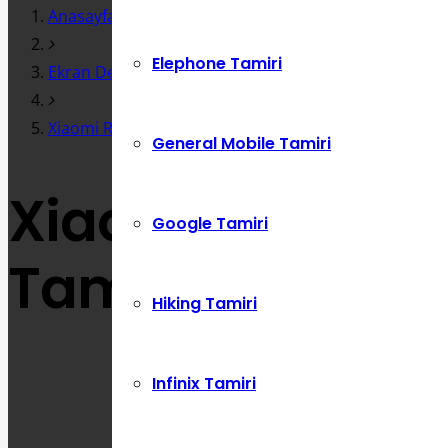
Anasayfa
Elephone Tamiri
Ekran Değişimi
Xiaomi Redmi K20 Pro Anakart ve Sıvı Temas Tamiri
General Mobile Tamiri
Xiaomi Redmi K
Google Tamiri
Tamiri
Hiking Tamiri
Infinix Tamiri