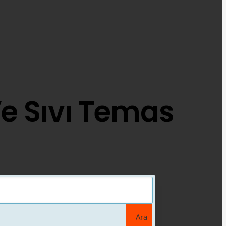
e Sıvı Temas
Ara