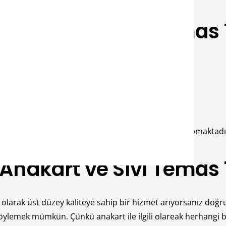
Anakart ve Sıvı Temas 
ılması konusunda uzman ekibimiz elinden geleni yapmaktadı
nakart ve Sıvı Temas T
i olarak üst düzey kaliteye sahip bir hizmet arıyorsanız doğ
öylemek mümkün. Çünkü anakart ile ilgili olareak herhangi bir