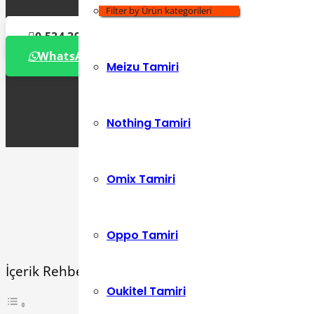
Lenovo Tamiri
Filter by Ürün kategorileri
0 534 392 72 86
WhatsApp Destek Hattı
Meizu Tamiri
Nothing Tamiri
Omix Tamiri
Oppo Tamiri
İçerik Rehberi
Oukitel Tamiri