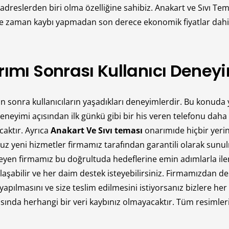
lerden biri olma özelliğine sahibiz. Anakart ve Sıvı Temas 
de zaman kaybı yapmadan son derece ekonomik fiyatlar dahi
ımı Sonrası Kullanıcı Deney
an sonra kullanıcıların yaşadıkları deneyimlerdir. Bu konuda
eyimi açısından ilk günkü gibi bir his veren telefonu daha iy
aktır. Ayrıca
Anakart Ve Sıvı teması
onarımıde hiçbir yeri
uz yeni hizmetler firmamız tarafından garantili olarak sunu
en firmamız bu doğrultuda hedeflerine emin adımlarla ilerl
aşabilir ve her daim destek isteyebilirsiniz. Firmamızdan des
apılmasını ve size teslim edilmesini istiyorsanız bizlere her 
da herhangi bir veri kaybınız olmayacaktır. Tüm resimleriniz