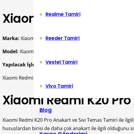
Xiaomi Redmi K20 Pro 
Realme Tamiri
Reeder Tamiri
Marka:
Xiaomi
Model:
Xiaomi Redmi K20 Pro
Vestel Tamiri
Yapılacak İşlem:
Anakart Ve Sıvı Temas
Xiaomi Redmi K20 Pro anakart ve sıvı temas tamirinin yap
Vivo Tamiri
Xiaomi Redmi K20 Pro A
Blog
Xiaomi Redmi K20 Pro Anakart ve Sıvı Temas Tamiri ile ilgil
hususlardan birisi de daha çok anakart ile ilgili olduğunu s
Kargo Gönderimi