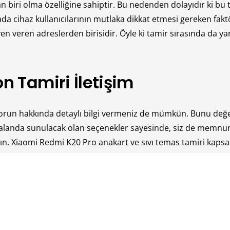
biri olma özelliğine sahiptir. Bu nedenden dolayıdır ki bu tü
da cihaz kullanıcılarının mutlaka dikkat etmesi gereken fakt
ven veren adreslerden birisidir. Öyle ki tamir sırasında da 
n Tamiri İletişim
 sorun hakkında detaylı bilgi vermeniz de mümkün. Bunu değe
anda sunulacak olan seçenekler sayesinde, siz de memnun k
n. Xiaomi Redmi K20 Pro anakart ve sıvı temas tamiri kapsam
 Tamiri
larak da Xiaomi Redmi K20 Pro geliyor. Bu markalı cihazlarda 