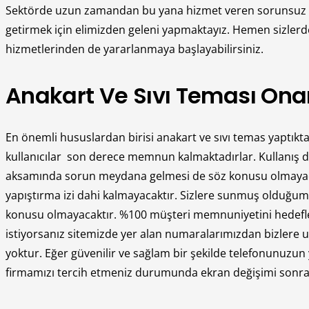
Sektörde uzun zamandan bu yana hizmet veren sorunsuz adres
getirmek için elimizden geleni yapmaktayız. Hemen sizler
hizmetlerinden de yararlanmaya başlayabilirsiniz.
Anakart Ve Sıvı Teması Onar
En önemli hususlardan birisi anakart ve sıvı temas yaptıkt
kullanıcılar son derece memnun kalmaktadırlar. Kullanış den
aksamında sorun meydana gelmesi de söz konusu olmayac
yapıştırma izi dahi kalmayacaktır. Sizlere sunmuş olduğum
konusu olmayacaktır. %100 müşteri memnuniyetini hedefley
istiyorsanız sitemizde yer alan numaralarımızdan bizlere ul
yoktur. Eğer güvenilir ve sağlam bir şekilde telefonunuzun y
firmamızı tercih etmeniz durumunda ekran değişimi sonrasın