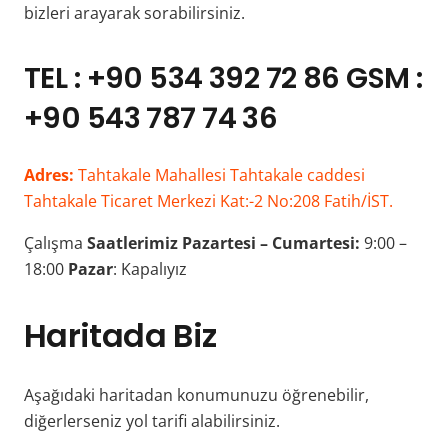
bizleri arayarak sorabilirsiniz.
TEL : +90 534 392 72 86 GSM :
+90 543 787 74 36
Adres:
Tahtakale Mahallesi Tahtakale caddesi
Tahtakale Ticaret Merkezi Kat:-2 No:208 Fatih/İST.
Çalışma
Saatlerimiz
Pazartesi – Cumartesi:
9:00 –
18:00
Pazar
: Kapalıyız
Haritada Biz
Aşağıdaki haritadan konumunuzu öğrenebilir,
diğerlerseniz yol tarifi alabilirsiniz.