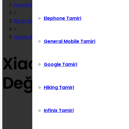
Anasayfa
Elephone Tamiri
Ekran Değişimi
Xiaomi Redmi Note 7S Arka Kasa Kapak Değişimi
General Mobile Tamiri
Xiaomi Redmi N
Google Tamiri
Değişimi
Hiking Tamiri
Infinix Tamiri