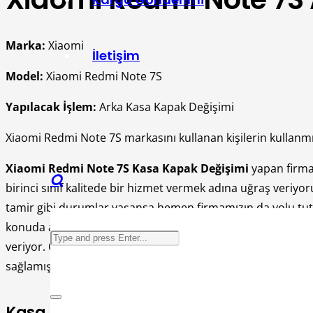
Marka:
Xiaomi
İletişim
Model:
Xiaomi Redmi Note 7S
Yapılacak İşlem:
Arka Kasa Kapak Değişimi
Xiaomi Redmi Note 7S markasını kullanan kişilerin kullanmış o
Xiaomi Redmi Note 7S Kasa Kapak Değişimi
yapan firma
birinci sınıf kalitede bir hizmet vermek adına uğraş veriyo
tamir gibi durumlar yaşansa hemen firmamızın da yolu tut
konuda artık sizlerde kusursuz şekilde bıir hizmet almaya
veriyor. Cihazların kasa kapak değişimlerini de yaparken di
sağlamış olacaksınız. Kasa kapak kısımlarında zaman geçtik 
Kasa Kapak Değişim İşlemlerinden Yar