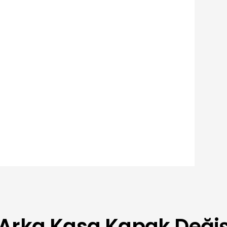
ı
üresi
 Arka Kasa Kapak Deği