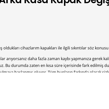
ldukları cihazlarım kapakları ile ilgili sıkıntılar söz konusu 
lar arıyorsanız daha fazla zaman kaybı yapmanıza gerek 
ruz. Bu durumda zaten en kısa süre içerisinde fark edilmiş du
ulmaya başlanmış oluyor. Tüm bunların farkında olarak siz
 devam edersiniz. Firmamız sizlere elinden geldiğince kusu
kkati kesinlikle elden bırakmıyor. Bu sayede sorunsuz bir şe
sıra kullanıma bağlı olarak birtakım arızalar yaşanabilir. Bu
arlan