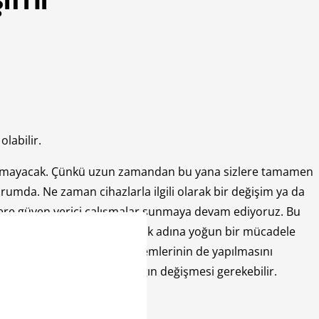
olabilir.
kalmayacak. Çünkü uzun zamandan bu yana sizlere tamamen
rumda. Ne zaman cihazlarla ilgili olarak bir değişim ya da
lere güven verici çalışmalar sunmaya devam ediyoruz. Bu
rsuz bir şekilde hizmet sunmak adına yoğun bir mücadele
kilde kasa kapak değişim işlemlerinin de yapılmasını
 sebepten dolayıdır ki kapağın değişmesi gerekebilir.