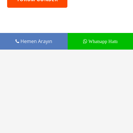
Hemen Arayın
Whatsapp Hattı
Cepustam.com Budak İletişim ürünüdür
Tamir Hizmetleri