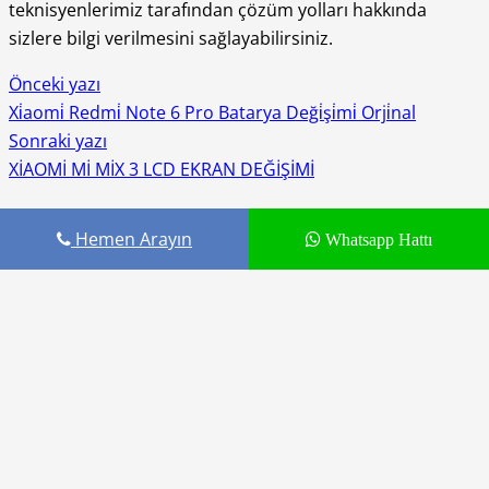
teknisyenlerimiz tarafından çözüm yolları hakkında
sizlere bilgi verilmesini sağlayabilirsiniz.
Önceki yazı
Xi̇aomi̇ Redmi̇ Note 6 Pro Batarya Deği̇şi̇mi̇ Orji̇nal
Sonraki yazı
XİAOMİ Mİ MİX 3 LCD EKRAN DEĞİŞİMİ
Bir yanıt yazın
Hemen Arayın
Whatsapp Hattı
E-posta adresiniz yayınlanmayacak.
Gerekli alanlar
*
ile
işaretlenmişlerdir
Fill out this field
Fill out this field